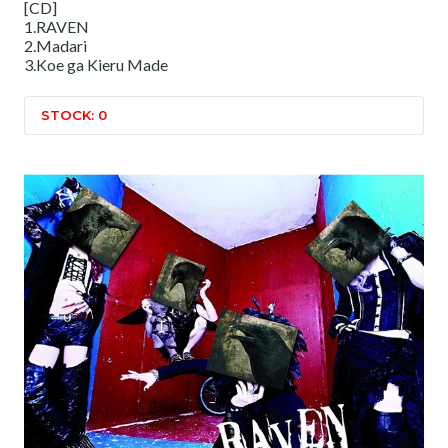
[CD]
1.RAVEN
2.Madari
3.Koe ga Kieru Made
STOCK: 0