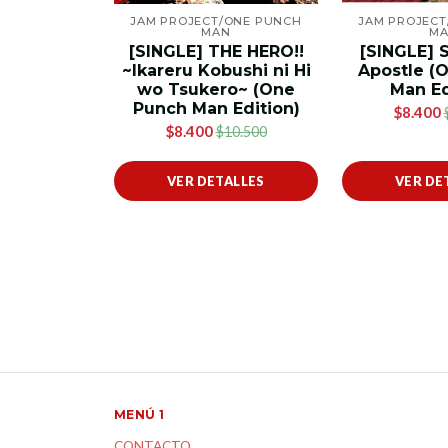
JAM PROJECT/ONE PUNCH
JAM PROJEC
MAN
M
[SINGLE] THE HERO!!
[SINGLE] 
~Ikareru Kobushi ni Hi
Apostle (
wo Tsukero~ (One
Man Ed
Punch Man Edition)
$8.400
$8.400
$10.500
VER DETALLES
VER DE
MENÚ 1
CONTACTO