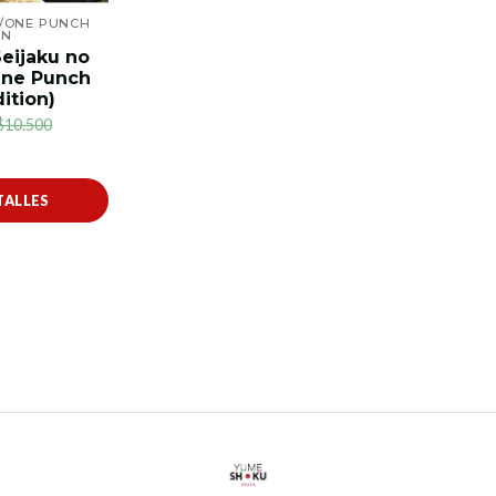
T/ONE PUNCH
AN
Seijaku no
One Punch
ition)
$10.500
TALLES