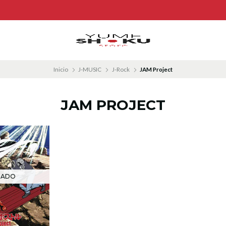
Inicio
J-MUSIC
J-Rock
JAM Project
JAM PROJECT
TADO