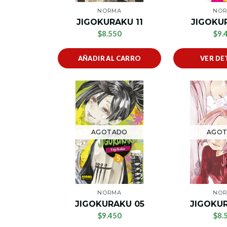
NORMA
NO
JIGOKURAKU 11
JIGOKU
$8.550
$9.
AÑADIR AL CARRO
VER DE
AGOTADO
AGO
NORMA
NO
JIGOKURAKU 05
JIGOKU
$9.450
$8.