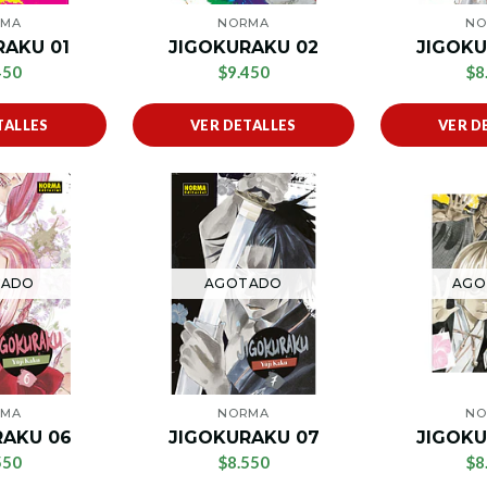
RMA
NORMA
NO
RAKU 01
JIGOKURAKU 02
JIGOKU
450
$9.450
$8
TALLES
VER DETALLES
VER D
TADO
AGOTADO
AGO
RMA
NORMA
NO
RAKU 06
JIGOKURAKU 07
JIGOKU
550
$8.550
$8