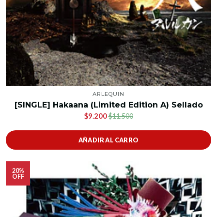
ARLEQUIN
[SINGLE] Hakaana (Limited Edition A) Sellado
$9.200
$11.500
AÑADIR AL CARRO
20%
OFF