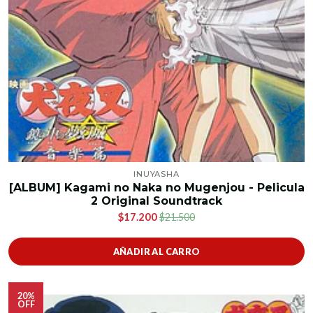
INUYASHA
[ALBUM] Kagami no Naka no Mugenjou - Pelicula
2 Original Soundtrack
$17.200
$21.500
AÑADIR AL CARRO
20%
OFF