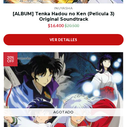
INUYASHA
[ALBUM] Tenka Hadou no Ken (Pelicula 3)
Original Soundtrack
$16.400
$20.500
VER DETALLES
20%
OFF
AGOTADO