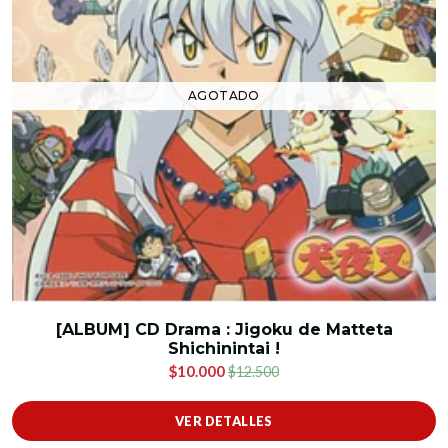
AGOTADO
[ALBUM] CD Drama : Jigoku de Matteta
Shichinintai !
$10.000
$12.500
VER DETALLES