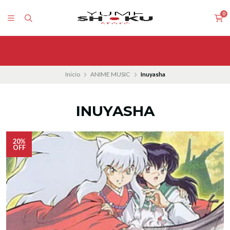
0
Inicio
ANIME MUSIC
Inuyasha
INUYASHA
20%
OFF