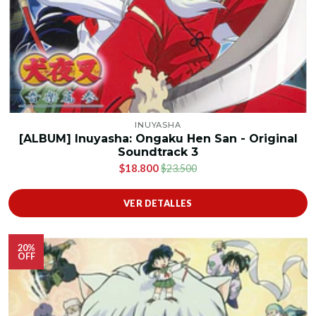
INUYASHA
[ALBUM] Inuyasha: Ongaku Hen San - Original
Soundtrack 3
$18.800
$23.500
VER DETALLES
20%
OFF