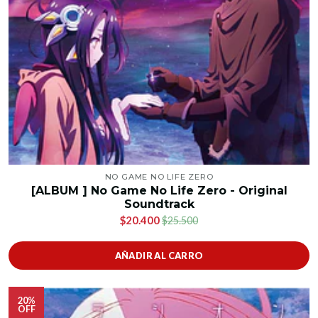
NO GAME NO LIFE ZERO
[ALBUM ] No Game No Life Zero - Original
Soundtrack
$20.400
$25.500
AÑADIR AL CARRO
20%
OFF