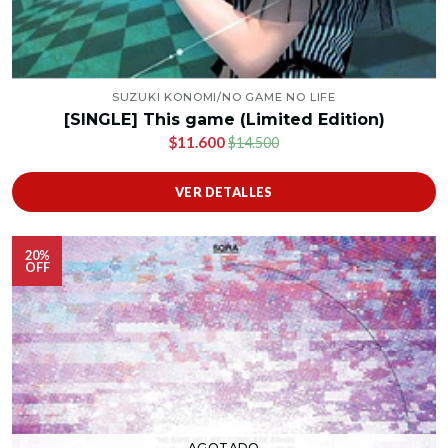
SUZUKI KONOMI/NO GAME NO LIFE
[SINGLE] This game (Limited Edition)
$11.600
$14.500
VER DETALLES
20%
OFF
AGOTADO