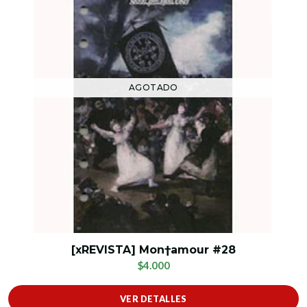
AGOTADO
[xREVISTA] Mon†amour #28
$4.000
VER DETALLES