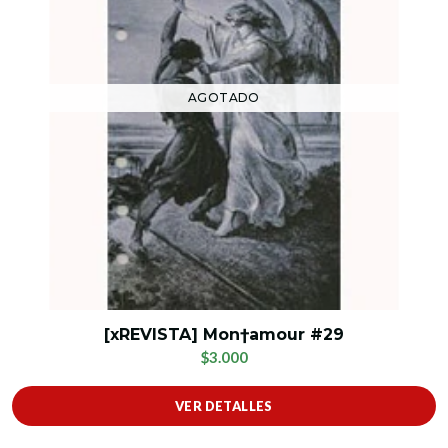
AGOTADO
[xREVISTA] Mon†amour #29
$3.000
VER DETALLES