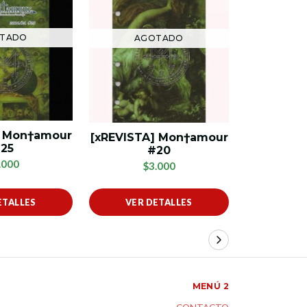
TADO
AGOTADO
AG
] Mon†amour
[xREVISTA] Mon†amour
[xREVIST
25
#20
.000
$3.000
$
ETALLES
VER DETALLES
VER 
MENÚ 2