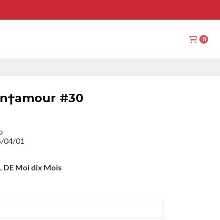
0
on†amour #30
o
5/04/01
 DE Moi dix Mois