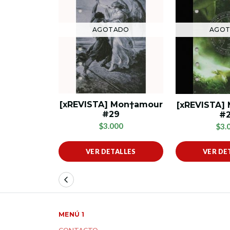
AGOTADO
AGO
[xREVISTA] Mon†amour
[xREVISTA]
#29
#
$3.000
$3.
VER DETALLES
VER DE
MENÚ 1