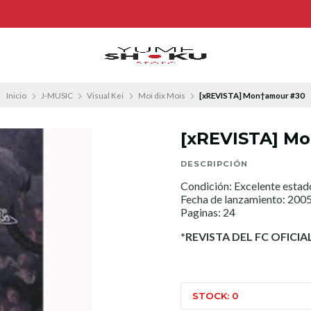
Inicio
J-MUSIC
Visual Kei
Moi dix Mois
[xREVISTA] Mon†amour #30
[xREVISTA] M
DESCRIPCIÓN
Condición: Excelente estad
Fecha de lanzamiento: 200
Paginas: 24
*REVISTA DEL FC OFICIAL
STOCK: 0