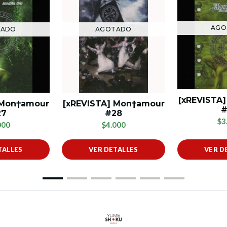
AGO
TADO
AGOTADO
[xREVISTA
 Mon†amour
[xREVISTA] Mon†amour
#
27
#28
$3
000
$4.000
TALLES
VER DETALLES
VER D