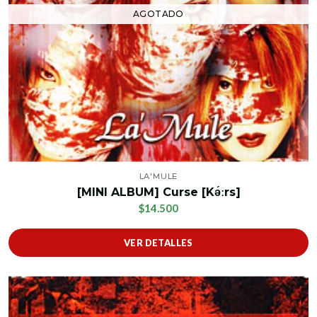
AGOTADO
LA'MULE
[MINI ALBUM] Curse [Kə́ːrs]
$14.500
VER DETALLES