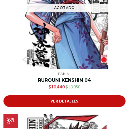
AGOTADO
PANINI
RUROUNI KENSHIN 04
$10.440
$13.050
VER DETALLES
20%
OFF