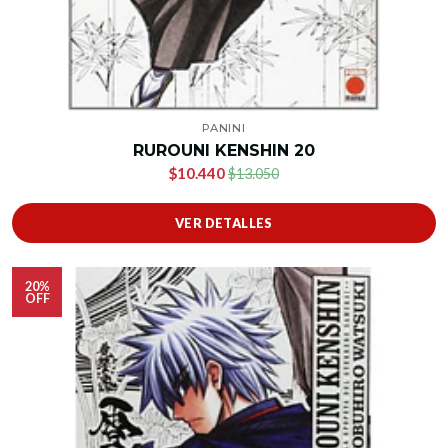
PANINI
RUROUNI KENSHIN 20
$10.440
$13.050
VER DETALLES
20%
OFF