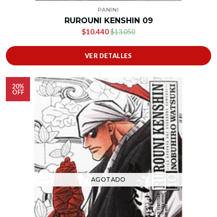
PANINI
RUROUNI KENSHIN 09
$10.440
$13.050
VER DETALLES
20%
OFF
AGOTADO