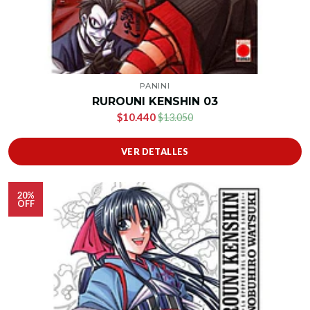
PANINI
RUROUNI KENSHIN 03
$10.440
$13.050
VER DETALLES
20%
OFF