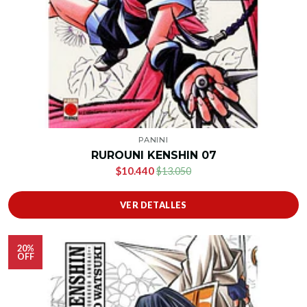
PANINI
RUROUNI KENSHIN 07
$10.440
$13.050
VER DETALLES
20%
OFF