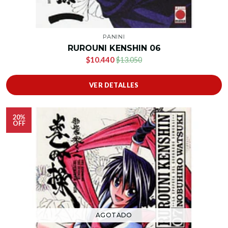
PANINI
RUROUNI KENSHIN 06
$10.440
$13.050
VER DETALLES
20%
OFF
AGOTADO