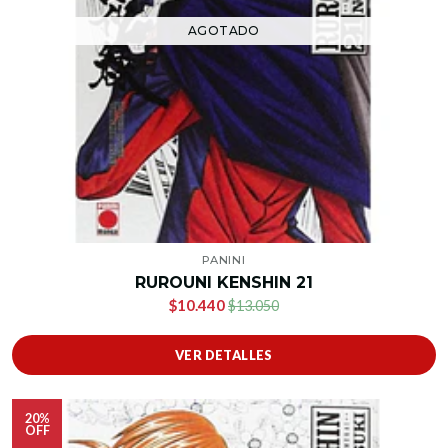
AGOTADO
PANINI
RUROUNI KENSHIN 21
$10.440
$13.050
VER DETALLES
20%
OFF