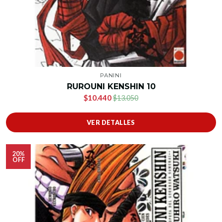
PANINI
RUROUNI KENSHIN 10
$10.440
$13.050
VER DETALLES
20%
OFF