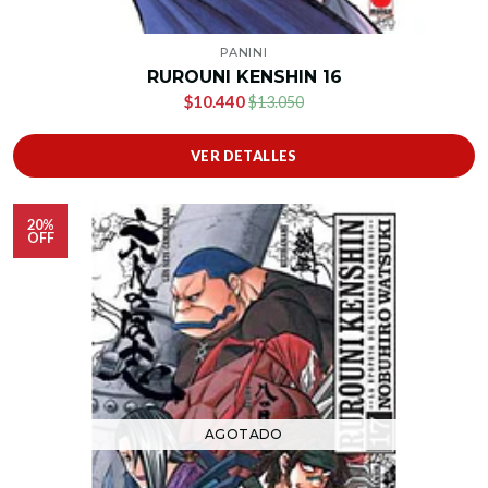
PANINI
RUROUNI KENSHIN 16
$10.440
$13.050
VER DETALLES
20%
OFF
AGOTADO