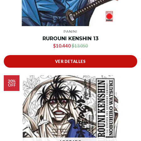
PANINI
RUROUNI KENSHIN 13
$10.440
$13.050
VER DETALLES
20%
OFF