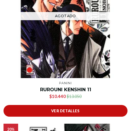
AGOTADO
PANINI
RUROUNI KENSHIN 11
$10.440
$13.050
VER DETALLES
20%