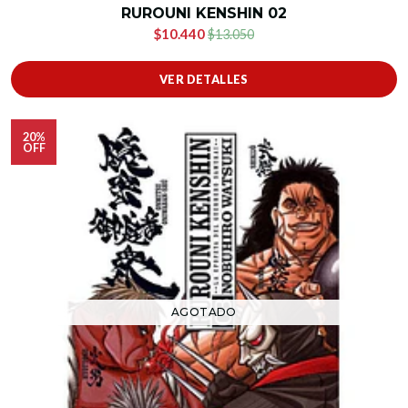
RUROUNI KENSHIN 02
$10.440
$13.050
VER DETALLES
20%
OFF
AGOTADO