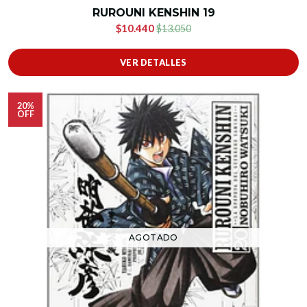
RUROUNI KENSHIN 19
$10.440
$13.050
VER DETALLES
20%
OFF
AGOTADO