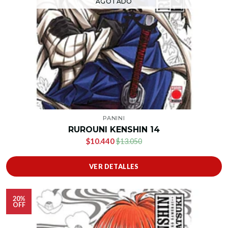
AGOTADO
PANINI
RUROUNI KENSHIN 14
$10.440
$13.050
VER DETALLES
20%
OFF