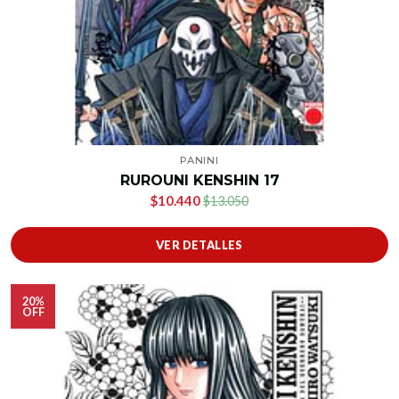
PANINI
RUROUNI KENSHIN 17
$10.440
$13.050
VER DETALLES
20%
OFF