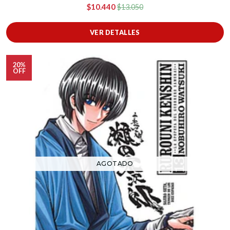
$10.440
$13.050
VER DETALLES
20%
OFF
AGOTADO