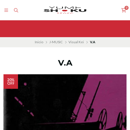
0
Inicio
J-MUSIC
Visual Kei
V.A
V.A
20%
OFF