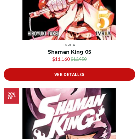
IVREA
Shaman King 05
$11.160
$13.950
VER DETALLES
20%
OFF