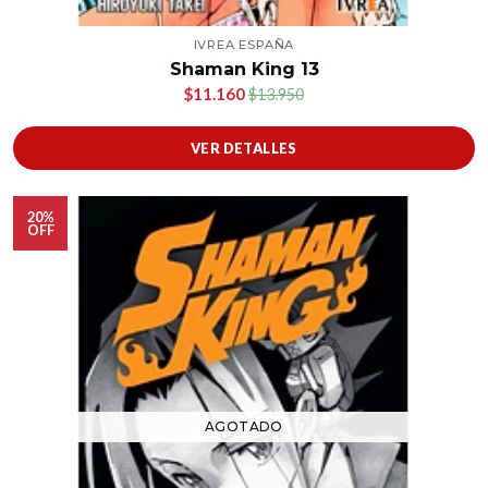
IVREA ESPAÑA
Shaman King 13
$11.160
$13.950
VER DETALLES
20%
OFF
AGOTADO