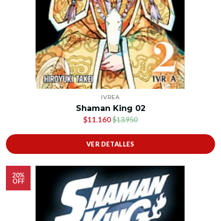
IVREA
Shaman King 02
$11.160
$13.950
VER DETALLES
20%
OFF