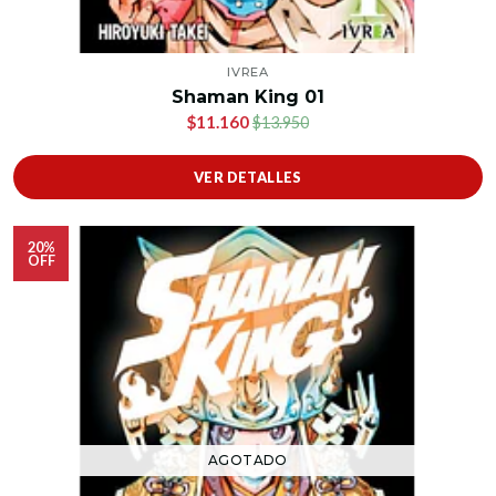
IVREA
Shaman King 01
$11.160
$13.950
VER DETALLES
20%
OFF
AGOTADO