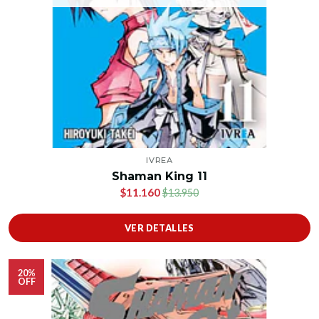
IVREA
Shaman King 11
$11.160
$13.950
VER DETALLES
20%
OFF