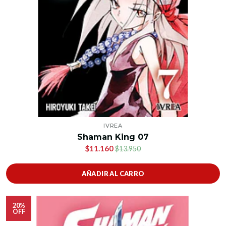
IVREA
Shaman King 07
$11.160
$13.950
AÑADIR AL CARRO
20%
OFF