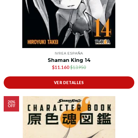
IVREA ESPAÑA
Shaman King 14
$11.160
$13.950
VER DETALLES
20%
OFF