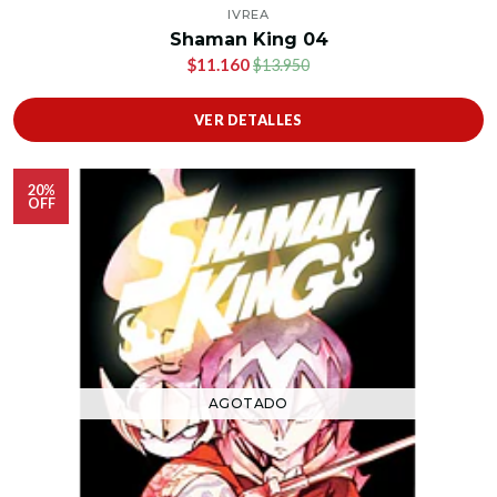
IVREA
Shaman King 04
$11.160
$13.950
VER DETALLES
20%
OFF
AGOTADO