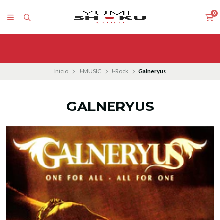
0
Inicio
J-MUSIC
J-Rock
Galneryus
GALNERYUS