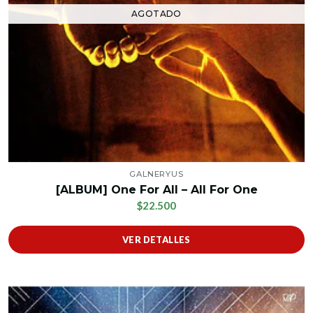
AGOTADO
GALNERYUS
[ALBUM] One For All – All For One
$22.500
VER DETALLES