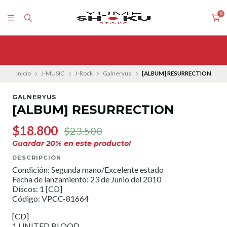
0
Inicio
J-MUSIC
J-Rock
Galneryus
[ALBUM] RESURRECTION
GALNERYUS
[ALBUM] RESURRECTION
$18.800
$23.500
Guardar
20
% en este producto!
DESCRIPCIÓN
Condición: Segunda mano/Excelente estado
Fecha de lanzamiento: 23 de Junio del 2010
Discos: 1 [CD]
Código: VPCC-81664
[CD]
1.UNITED BLOOD