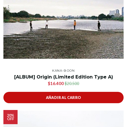
KANA-BOON
[ALBUM] Origin (Limited Edition Type A)
$16.400
$20.500
AÑADIR AL CARRO
20%
OFF