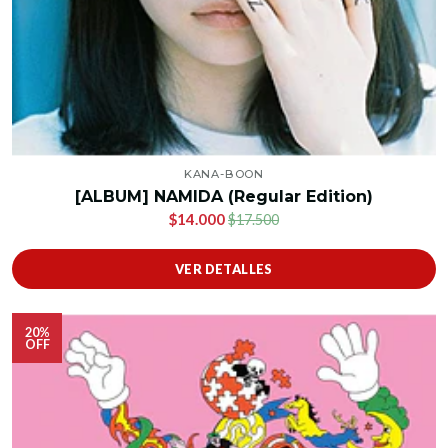
KANA-BOON
[ALBUM] NAMIDA (Regular Edition)
$14.000
$17.500
VER DETALLES
20%
OFF