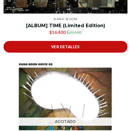
KANA-BOON
[ALBUM] TIME (Limited Edition)
$16.400
$20.500
VER DETALLES
AGOTADO