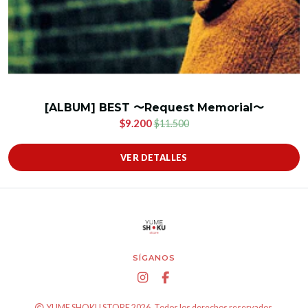
[ALBUM] BEST 〜Request Memorial〜
$9.200
$11.500
VER DETALLES
SÍGANOS
YUME SHOKU STORE 2026. Todos los derechos reservados.