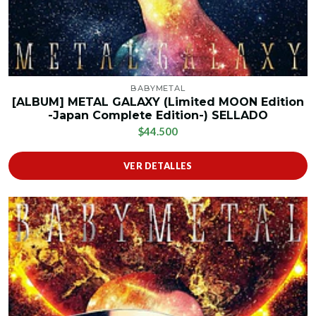
BABYMETAL
[ALBUM] METAL GALAXY (Limited MOON Edition
-Japan Complete Edition-) SELLADO
$44.500
VER DETALLES