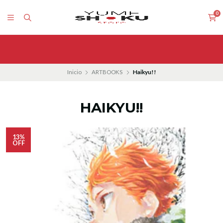
0
Inicio
ARTBOOKS
Haikyu!!
HAIKYU!!
13%
OFF