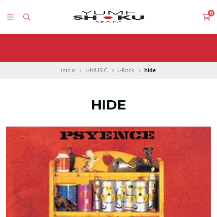
0
Inicio
J-MUSIC
J-Rock
hide
HIDE