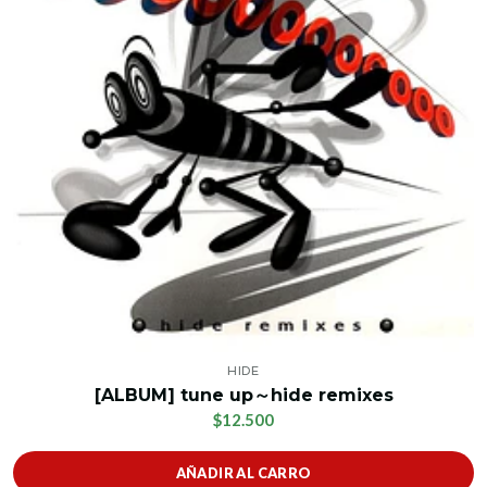
HIDE
[ALBUM] tune up～hide remixes
$12.500
AÑADIR AL CARRO