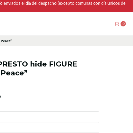
y/o enviados el día del despacho (excepto comunas con día únicos de
0
 Peace”
PRESTO hide FIGURE
 Peace”
0