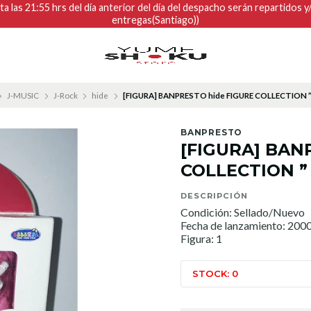
 las 21:55 hrs del día anterior del día del despacho serán repartidos 
entregas(Santiago))
J-MUSIC
J-Rock
hide
[FIGURA] BANPRESTO hide FIGURE COLLECTION ”
BANPRESTO
[FIGURA] BAN
COLLECTION ”
DESCRIPCIÓN
Condición: Sellado/Nuevo
Fecha de lanzamiento: 200
Figura: 1
STOCK: 0