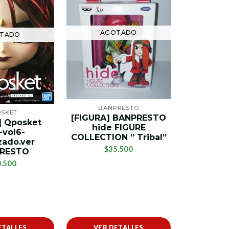
AGOTADO
TADO
AG
BANPRESTO
SKET
QP
[FIGURA] BANPRESTO
] Qposket
[FIGUR
hide FIGURE
-vol6-
hide-vol.
COLLECTION ” Tribal”
zado.ver
$2
$35.500
RESTO
.500
ETALLES
VER DETALLES
VER 