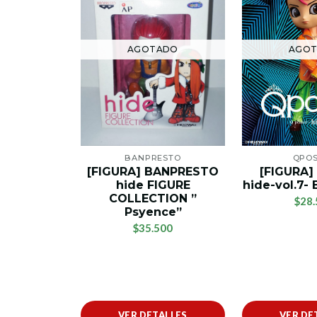
AGO
AGOTADO
QPO
BANPRESTO
[FIGURA]
[FIGURA] BANPRESTO
hide-vol.7
hide FIGURE
COLLECTION ”
$28.
Psyence”
$35.500
VER DETALLES
VER DE