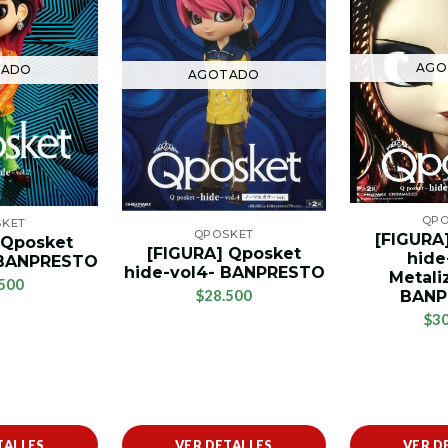
AGO
TADO
AGOTADO
QPO
SKET
QPOSKET
[FIGURA
 Qposket
[FIGURA] Qposket
hide
- BANPRESTO
hide-vol4- BANPRESTO
Metali
500
$28.500
BANP
$30
TALLES
VER DETALLES
VER D