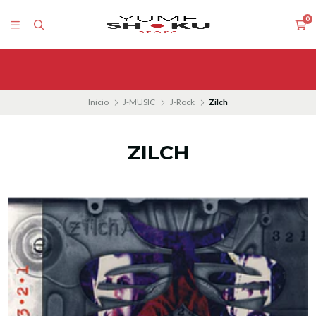
0
Inicio
J-MUSIC
J-Rock
Zilch
ZILCH