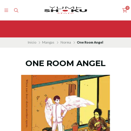
0
Inicio
Mangas
Norma
One Room Angel
ONE ROOM ANGEL