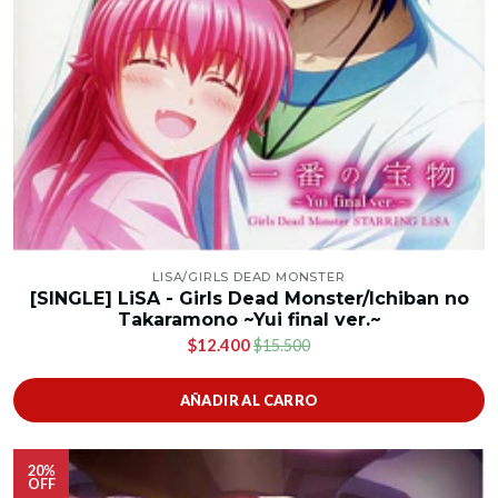
LISA/GIRLS DEAD MONSTER
[SINGLE] LiSA - Girls Dead Monster/Ichiban no
Takaramono ~Yui final ver.~
$12.400
$15.500
AÑADIR AL CARRO
20%
OFF