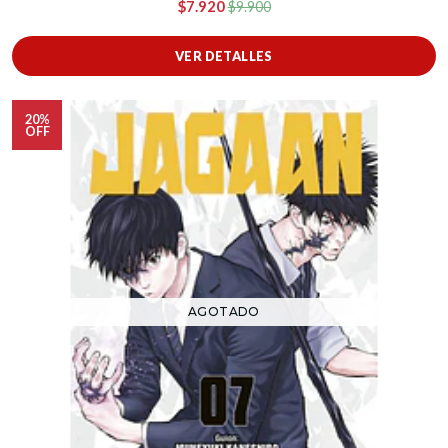
$7.920
$9.900
VER DETALLES
20%
OFF
AGOTADO