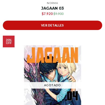
NORMA
JAGAAN 03
$7.920
$9.900
VER DETALLES
20%
OFF
AGOTADO