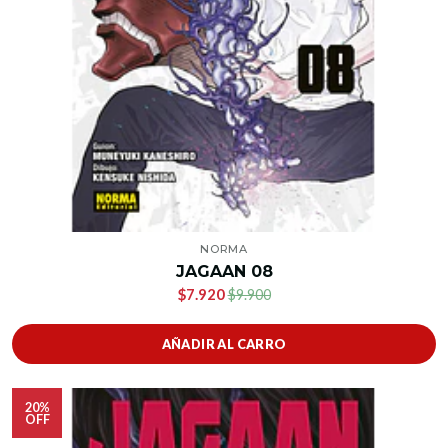
NORMA
JAGAAN 08
$7.920
$9.900
AÑADIR AL CARRO
20%
OFF