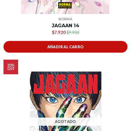
NORMA
JAGAAN 14
$7.920
$9.900
AÑADIR AL CARRO
20%
OFF
AGOTADO