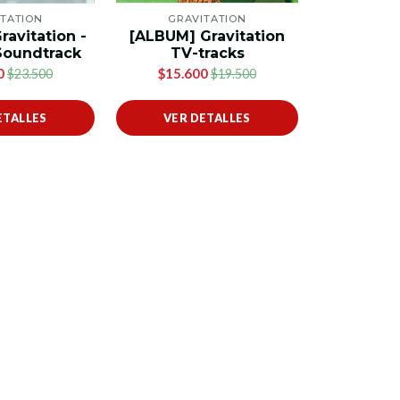
ITATION
GRAVITATION
avitation -
[ALBUM] Gravitation
Soundtrack
TV-tracks
0
$15.600
$23.500
$19.500
ETALLES
VER DETALLES