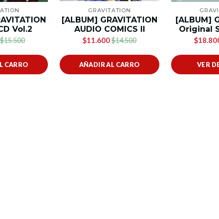
ATION
GRAVITATION
GRAV
RAVITATION
[ALBUM] GRAVITATION
[ALBUM] Gr
D Vol.2
AUDIO COMICS II
Original 
$11.600
$18.80
$15.500
$14.500
AL CARRO
AÑADIR AL CARRO
VER D