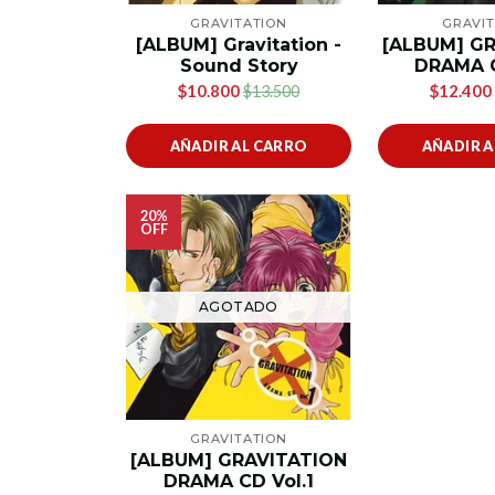
GRAVITATION
GRAVIT
[ALBUM] Gravitation -
[ALBUM] G
Sound Story
DRAMA C
$10.800
$12.400
$13.500
AÑADIR AL CARRO
AÑADIR 
20%
OFF
AGOTADO
GRAVITATION
[ALBUM] GRAVITATION
DRAMA CD Vol.1