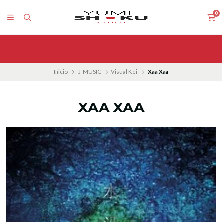
0
Inicio
J-MUSIC
Visual Kei
Xaa Xaa
XAA XAA