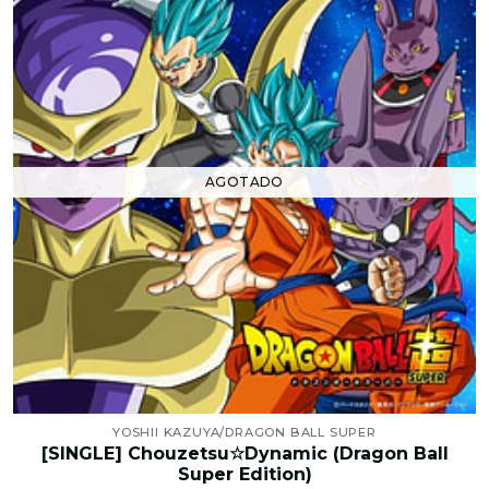
AGOTADO
YOSHII KAZUYA/DRAGON BALL SUPER
[SINGLE] Chouzetsu☆Dynamic (Dragon Ball
Super Edition)