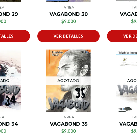
EA
IVREA
I
OND 29
VAGABOND 30
VAGAB
000
$9.000
$9
TALLES
VER DETALLES
VER D
TADO
AGOTADO
AGO
EA
IVREA
I
OND 34
VAGABOND 35
VAGAB
000
$9.000
$9