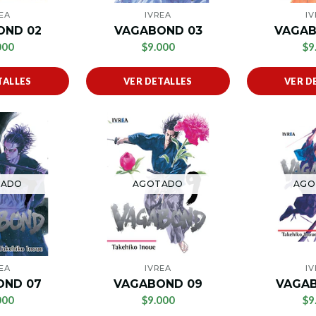
EA
IVREA
I
OND 02
VAGABOND 03
VAGAB
000
$9.000
$9
TALLES
VER DETALLES
VER D
TADO
AGOTADO
AGO
EA
IVREA
I
OND 07
VAGABOND 09
VAGAB
000
$9.000
$9