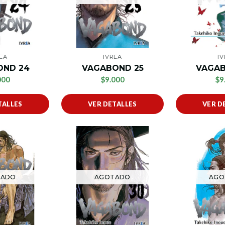
EA
IVREA
I
OND 24
VAGABOND 25
VAGAB
000
$9.000
$9
TALLES
VER DETALLES
VER D
TADO
AGOTADO
AGO