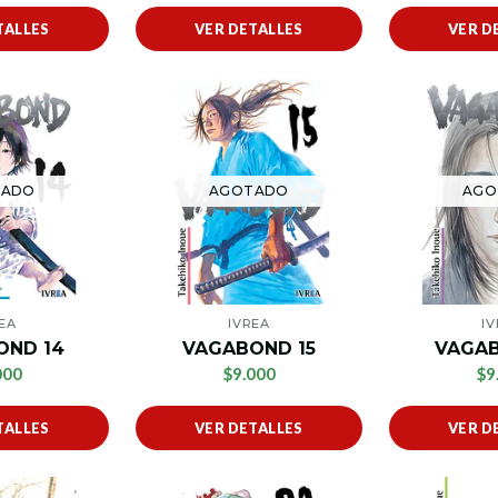
TALLES
VER DETALLES
VER D
TADO
AGOTADO
AGO
EA
IVREA
I
OND 14
VAGABOND 15
VAGAB
000
$9.000
$9
TALLES
VER DETALLES
VER D