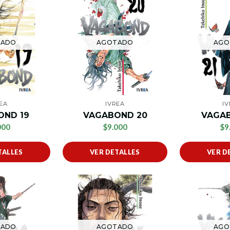
TADO
AGOTADO
AGO
EA
IVREA
I
OND 19
VAGABOND 20
VAGAB
000
$9.000
$9
TALLES
VER DETALLES
VER D
TADO
AGOTADO
AGO