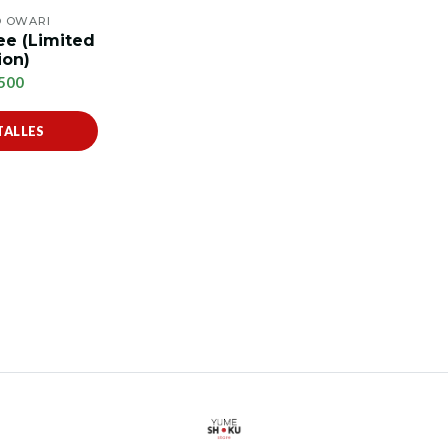
O OWARI
ee (Limited
ion)
500
TALLES