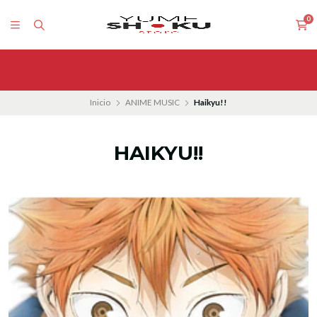
0
Inicio
ANIME MUSIC
Haikyu!!
HAIKYU!!