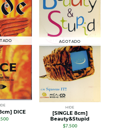
[SINGLE 8
Spread 
TADO
AGOTADO
$
IDE
HIDE
8cm] DICE
[SINGLE 8cm]
.500
Beauty&Stupid
$7.500