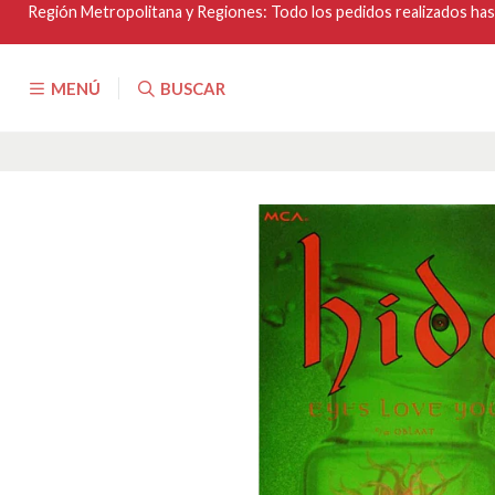
Región Metropolitana y Regiones: Todo los pedidos realizados hasta
MENÚ
BUSCAR