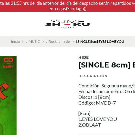
 las 21:55 hrs del día anterior del día del despacho serán repartidos 
entregas(Santiago))
Inicio
J-MUSIC
J-Rock
hide
[SINGLE 8cm] EYES LOVE YOU
HIDE
[SINGLE 8cm]
DESCRIPCIÓN
Condición: Segunda mano/E
Fecha de lanzamiento: 05 d
Discos: 1 [8cm]
Código: MVDD-7
[8cm]
1.EYES LOVE YOU
2.OBLAAT