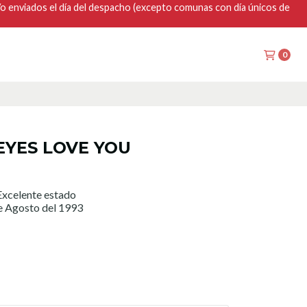
y/o enviados el día del despacho (excepto comunas con día únicos de
0
 EYES LOVE YOU
xcelente estado
e Agosto del 1993