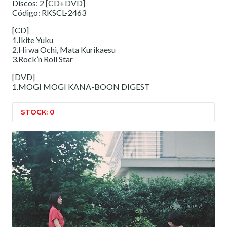
Discos: 2 [CD+DVD]
Código: RKSCL-2463
[CD]
1.Ikite Yuku
2.Hi wa Ochi, Mata Kurikaesu
3.Rock’n Roll Star
[DVD]
1.MOGI MOGI KANA-BOON DIGEST
STOCK: 0