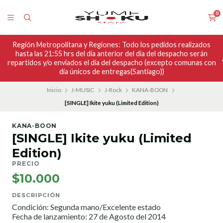
0
n
Región Metropolitana y Regiones: Todo los pedidos realizados
hasta las 21:55 hrs del día anterior del día del despacho serán
repartidos y/o enviados el día del despacho (excepto comunas con
día únicos de entregas(Santiago))
Inicio
J-MUSIC
J-Rock
KANA-BOON
[SINGLE] Ikite yuku (Limited Edition)
KANA-BOON
[SINGLE] Ikite yuku (Limited
Edition)
PRECIO
$10.000
DESCRIPCIÓN
Condición: Segunda mano/Excelente estado
Fecha de lanzamiento: 27 de Agosto del 2014