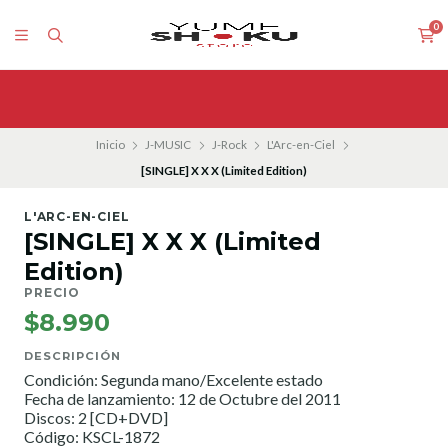
0
Inicio
J-MUSIC
J-Rock
L'Arc-en-Ciel
[SINGLE] X X X (Limited Edition)
L'ARC-EN-CIEL
[SINGLE] X X X (Limited
Edition)
PRECIO
$8.990
DESCRIPCIÓN
Condición: Segunda mano/Excelente estado
Fecha de lanzamiento: 12 de Octubre del 2011
Discos: 2 [CD+DVD]
Código: KSCL-1872