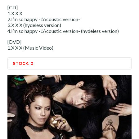
[CD]
1.X X X
2.I’m so happy -L’Acoustic version-
3.X X X (hydeless version)
4.I’m so happy -L’Acoustic version- (hydeless version)
[DVD]
1.X X X (Music Video)
STOCK: 0