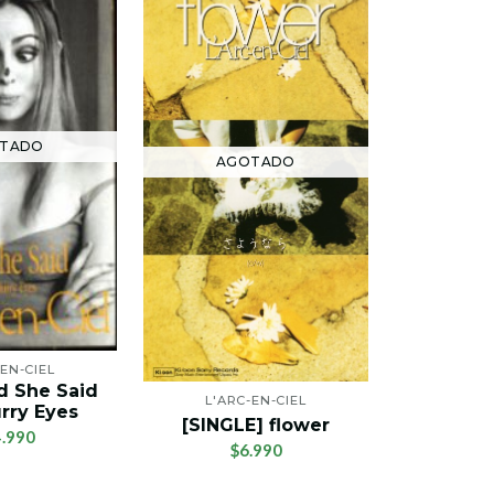
AG
TADO
AGOTADO
L'AR
[SINGLE]
Sh
$
-EN-CIEL
d She Said
L'ARC-EN-CIEL
rry Eyes
[SINGLE] flower
.990
$6.990