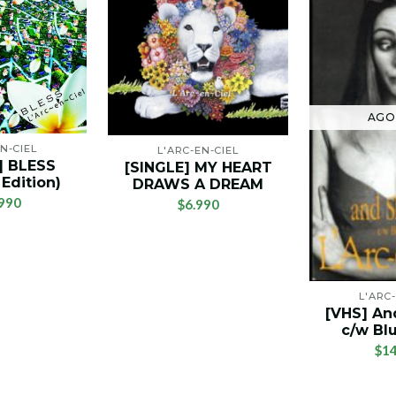
AGO
N-CIEL
L'ARC-EN-CIEL
] BLESS
[SINGLE] MY HEART
 Edition)
DRAWS A DREAM
990
$6.990
L'ARC
[VHS] An
c/w Blu
$14