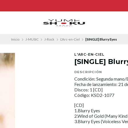
Inicio
J-MUSIC
J-Rock
L'Arc-en-Ciel
[SINGLE] Blurry Eyes
L'ARC-EN-CIEL
[SINGLE] Blurr
DESCRIPCIÓN
Condición: Segunda mano/E
Fecha de lanzamiento: 21 d
Discos: 1 [CD]
Código: KSD2-1077
[CD]
1.Blurry Eyes
2.Wind of Gold (Many Kind 
3.Blurry Eyes (Voiceless Ve