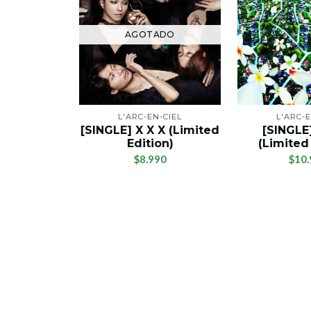
AGOTADO
L'ARC-EN-CIEL
L'ARC-E
[SINGLE] X X X (Limited
[SINGLE
Edition)
(Limited
$8.990
$10.