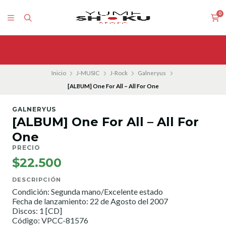
0
Inicio
J-MUSIC
J-Rock
Galneryus
[ALBUM] One For All – All For One
GALNERYUS
[ALBUM] One For All – All For
One
PRECIO
$22.500
DESCRIPCIÓN
Condición: Segunda mano/Excelente estado
Fecha de lanzamiento: 22 de Agosto del 2007
Discos: 1 [CD]
Código: VPCC-81576