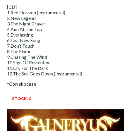
[CD]
1.Red Horizon (Instrumental)
2.New Legend
3.The Night Craver
4.Aim At The Top
5.Everlasting
6.Last New Song
7.Don’t Touch
8.The Flame
9.Chasing The Wind
10.Sign Of Revolution
11.Cry For The Dark
12.The Sun Goes Down (Instrumental)
*Con slipcase
STOCK: 0