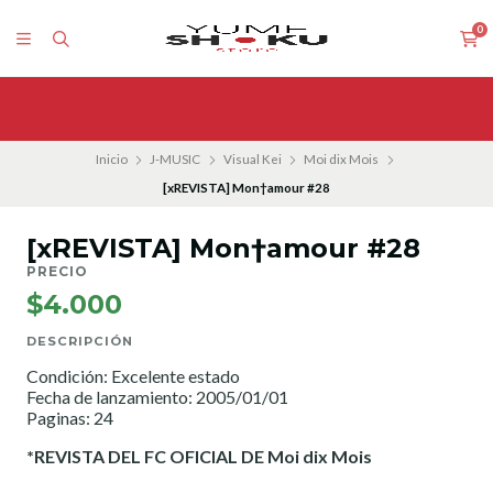
0
Inicio
J-MUSIC
Visual Kei
Moi dix Mois
[xREVISTA] Mon†amour #28
[xREVISTA] Mon†amour #28
PRECIO
$4.000
DESCRIPCIÓN
Condición: Excelente estado
Fecha de lanzamiento: 2005/01/01
Paginas: 24
*REVISTA DEL FC OFICIAL DE Moi dix Mois