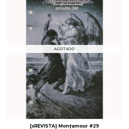
AGOTADO
[xREVISTA] Mon†amour #29