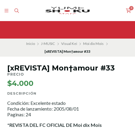
0
Inicio
J-MUSIC
Visual Kei
Moi dix Mois
[xREVISTA] Mon†amour #33
[xREVISTA] Mon†amour #33
PRECIO
$4.000
DESCRIPCIÓN
Condición: Excelente estado
Fecha de lanzamiento: 2005/08/01
Paginas: 24
*REVISTA DEL FC OFICIAL DE Moi dix Mois