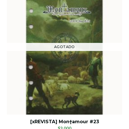
AGOTADO
[xREVISTA] Mon†amour #23
$3.000