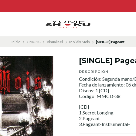
Inicio
J-MUSIC
Visual Kei
Moi dix Mois
[SINGLE] Pageant
[SINGLE] Page
DESCRIPCIÓN
Condición: Segunda mano/E
Fecha de lanzamiento: 06 d
Discos: 1 [CD]
Código: MMCD-38
[CD]
1.Secret Longing
2.Pageant
3.Pageant-Instrumental-