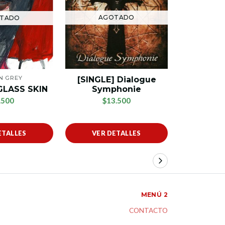
AGOTADO
TADO
EN GREY
[SINGLE] Dialogue
L
Symphonie
GLASS SKIN
[SING
$13.500
.500
$1
ETALLES
VER DETALLES
AÑADIR
MENÚ 2
CONTACTO