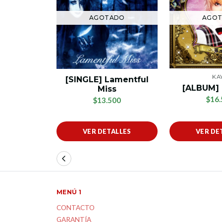
AGO
AGOTADO
KA
[SINGLE] Lamentful
[ALBUM]
Miss
$16.
$13.500
VER DETALLES
VER DE
MENÚ 1
CONTACTO
GARANTÍA