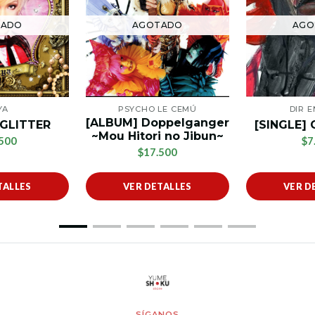
AGOTADO
AGO
TADO
PSYCHO LE CEMÚ
DIR 
YA
[ALBUM] Doppelganger
[SINGLE] 
 GLITTER
~Mou Hitori no Jibun~
$7
500
$17.500
TALLES
VER DETALLES
VER D
SÍGANOS