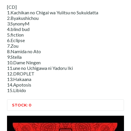
[CD]
1.Kachikan no Chigai wa Yuiitsu no Sukuidatta
2.Byakushichou
3.SynonyM
4.blind bud
5.fiction
6.Eclipse
7.Zou
8.Namida no Ato
9.Stella
10.Dame Ningen
11.une no Uchigawa ni Yadoru Iki
12.DROPLET
13.Hakaana
14.Apotosis
15.Libido
STOCK: 0