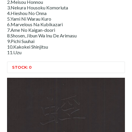
2.Meisou Honnou
3.Nekura Housoku Komoriuta
4.Hieshou No Onna
5.Yami Ni Warau Kuro
6.Marvelous Na Kubikazari
7.Ame No Kaigan-doori
8.Shosen, Jibun Wa Inu De Arimasu
9.Pichi Suuhai
10.Kakokei Shinjitsu
11.Uzu
STOCK: 0