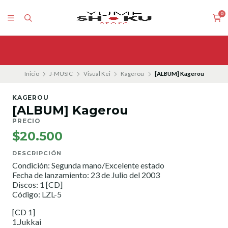
0
Inicio
J-MUSIC
Visual Kei
Kagerou
[ALBUM] Kagerou
KAGEROU
[ALBUM] Kagerou
PRECIO
$20.500
DESCRIPCIÓN
Condición: Segunda mano/Excelente estado
Fecha de lanzamiento: 23 de Julio del 2003
Discos: 1 [CD]
Código: LZL-5
[CD 1]
1.Jukkai