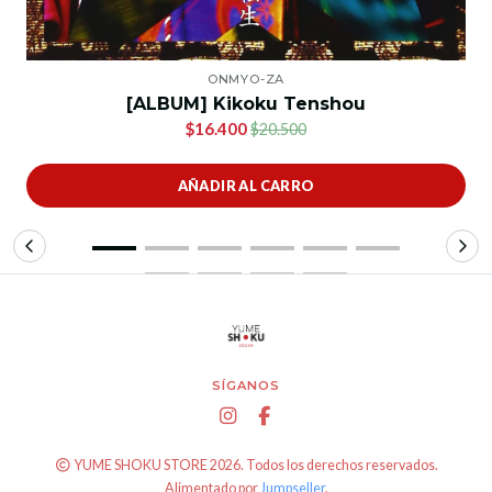
ONMYO-ZA
[ALBUM] Kikoku Tenshou
$16.400
$20.500
AÑADIR AL CARRO
SÍGANOS
YUME SHOKU STORE 2026. Todos los derechos reservados.
Alimentado por
Jumpseller
.