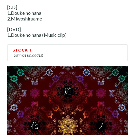
[CD]
1.Douke no hana
2.Miwoshiruame
[DVD]
1.Douke no hana (Music clip)
STOCK: 1
¡Últimas unidades!