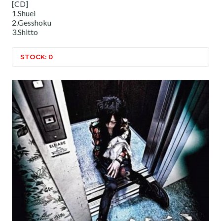
[CD]
1.Shuei
2.Gesshoku
3.Shitto
STOCK: 0