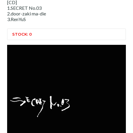
[CD]
1.SECRET No.03
2.door-zaki ma-die
3.RenYuS
STOCK: 0