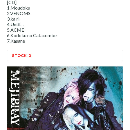
[CD]
1.Moudoku
2.VENOMS
3.kairi
4.Until…
5.ACME
6.Kodoku no Catacombe
7.Kasane
STOCK: 0