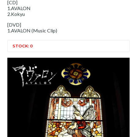
[CD]
1.AVALON
2.Kokyu
[DVD]
1.AVALON (Music Clip)
STOCK: 0