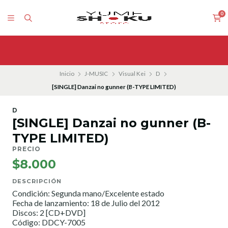
0
Inicio
J-MUSIC
Visual Kei
D
[SINGLE] Danzai no gunner (B-TYPE LIMITED)
D
[SINGLE] Danzai no gunner (B-
TYPE LIMITED)
PRECIO
$8.000
DESCRIPCIÓN
Condición: Segunda mano/Excelente estado
Fecha de lanzamiento: 18 de Julio del 2012
Discos: 2 [CD+DVD]
Código: DDCY-7005