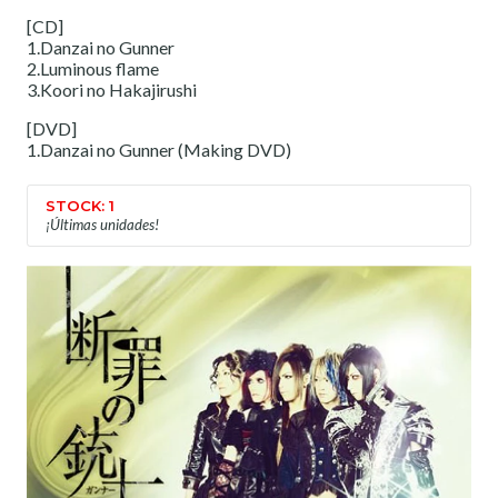
[CD]
1.Danzai no Gunner
2.Luminous flame
3.Koori no Hakajirushi
[DVD]
1.Danzai no Gunner (Making DVD)
STOCK: 1
¡Últimas unidades!