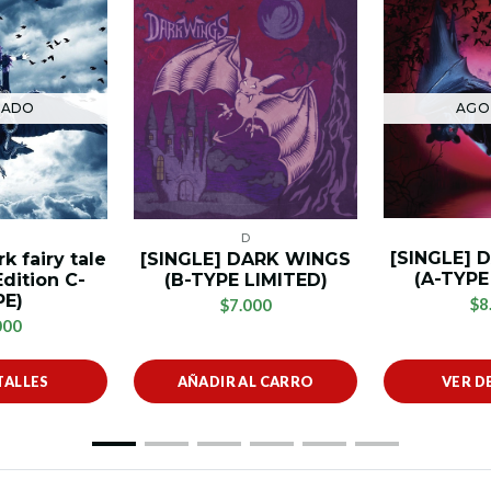
AGO
TADO
D
D
[SINGLE] 
[SINGLE] DARK WINGS
k fairy tale
(A-TYPE
(B-TYPE LIMITED)
Edition C-
PE)
$8
$7.000
000
TALLES
AÑADIR AL CARRO
VER D