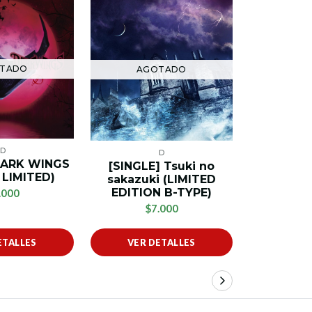
TADO
AGOTADO
AG
D
D
DARK WINGS
[SINGLE] Tsuki no
[SINGLE]
 LIMITED)
sakazuki (LIMITED
(C
EDITION B-TYPE)
.000
$
$7.000
ETALLES
VER DETALLES
VER 