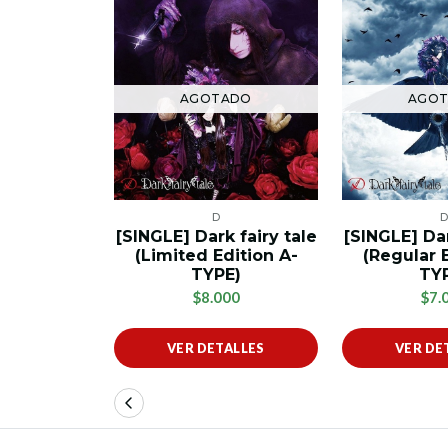
AGOTADO
AGO
D
[SINGLE] Dark fairy tale
[SINGLE] Dar
(Limited Edition A-
(Regular 
TYPE)
TY
$8.000
$7.
VER DETALLES
VER DE