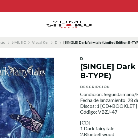
icio
J-MUSIC
Visual Kei
D
[SINGLE] Dark fairy tale (Limited Edition B-TY
D
[SINGLE] Dark 
B-TYPE)
DESCRIPCIÓN
Condición: Segunda mano/E
Fecha de lanzamiento: 28 d
Discos: 1 [CD+BOOKLET]
Código: VBZJ-47
[CD]
1.Dark fairy tale
2.Bluebell wood