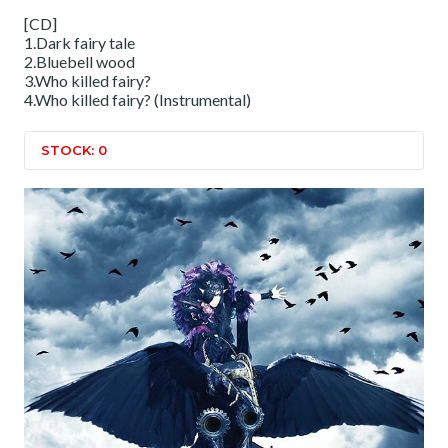
[CD]
1.Dark fairy tale
2.Bluebell wood
3.Who killed fairy?
4.Who killed fairy? (Instrumental)
STOCK: 0