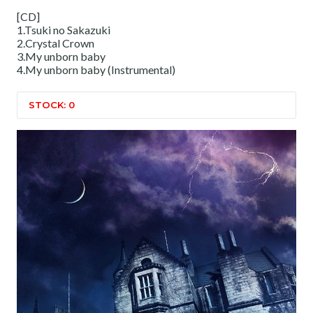
[CD]
1.Tsuki no Sakazuki
2.Crystal Crown
3.My unborn baby
4.My unborn baby (Instrumental)
STOCK: 0