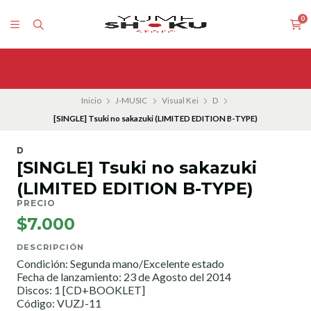
0
Inicio
J-MUSIC
Visual Kei
D
[SINGLE] Tsuki no sakazuki (LIMITED EDITION B-TYPE)
D
[SINGLE] Tsuki no sakazuki
(LIMITED EDITION B-TYPE)
PRECIO
$7.000
DESCRIPCIÓN
Condición: Segunda mano/Excelente estado
Fecha de lanzamiento: 23 de Agosto del 2014
Discos: 1 [CD+BOOKLET]
Código: VUZJ-11