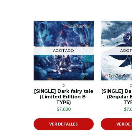
AGOTADO
AGO
D
[SINGLE] Dark fairy tale
[SINGLE] Dar
(Limited Edition B-
(Regular 
TYPE)
TY
$7.000
$7.
VER DETALLES
VER DE