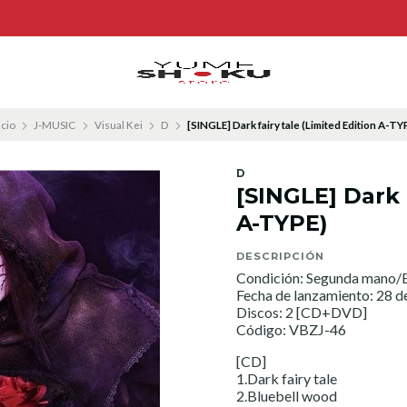
icio
J-MUSIC
Visual Kei
D
[SINGLE] Dark fairy tale (Limited Edition A-TY
D
[SINGLE] Dark 
A-TYPE)
DESCRIPCIÓN
Condición: Segunda mano/E
Fecha de lanzamiento: 28 d
Discos: 2 [CD+DVD]
Código: VBZJ-46
[CD]
1.Dark fairy tale
2.Bluebell wood