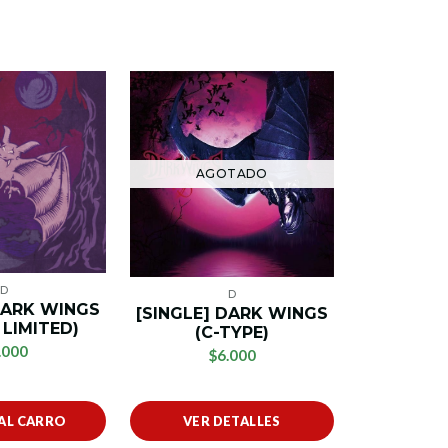
AG
AGOTADO
D
D
DARK WINGS
[SINGLE
[SINGLE] DARK WINGS
 LIMITED)
sakazuk
(C-TYPE)
EDITIO
.000
$6.000
$
AL CARRO
VER DETALLES
VER 