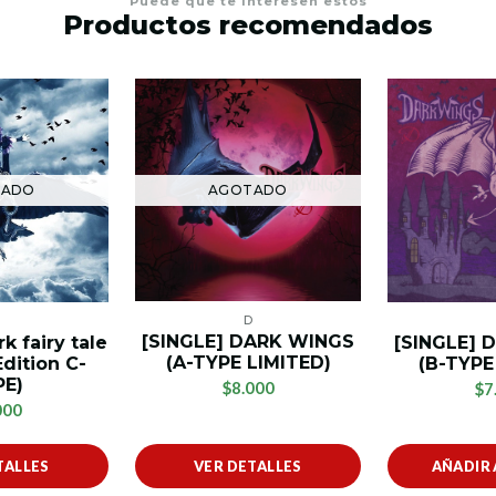
Puede que te interesen estos
Productos recomendados
AGOTADO
TADO
D
D
[SINGLE] DARK WINGS
[SINGLE] 
k fairy tale
(A-TYPE LIMITED)
(B-TYPE
Edition C-
PE)
$8.000
$7
000
TALLES
VER DETALLES
AÑADIR 